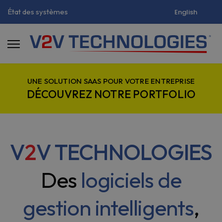
État des systèmes
English
UNE SOLUTION SAAS POUR VOTRE ENTREPRISE
DÉCOUVREZ NOTRE PORTFOLIO
V
2
V TECHNOLOGIES
Des
logiciels de
gestion intelligents
,