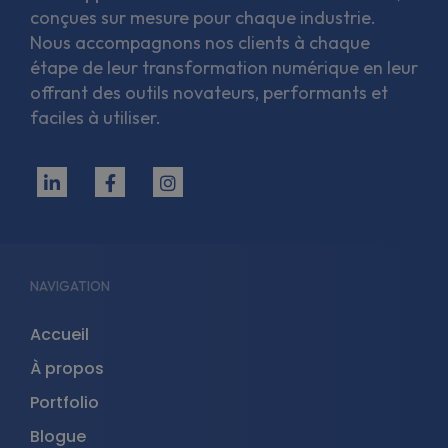
conçues sur mesure pour chaque industrie.
Nous accompagnons nos clients à chaque
étape de leur transformation numérique en leur
offrant des outils novateurs, performants et
faciles à utiliser.
fab
fab
fab
fa-
fa-
fa-
linkedin-
facebook-
instagram
in
f
NAVIGATION
Accueil
À propos
Portfolio
Blogue