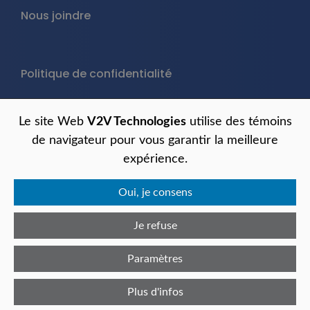
Nous joindre
Politique de confidentialité
ASSISTANCE TECHNIQUE
Le site Web
V2V Technologies
utilise des témoins
de navigateur pour vous garantir la meilleure
Foire aux questions
expérience.
GEM-ACADÉMIE
Oui, je consens
Obtenir de l'aide (tickets)
Assistance à distance (AnyDesk)
Je refuse
Paramètres
English
Plus d'infos
© 2026 V2V Technologies. Tous droits réservés.