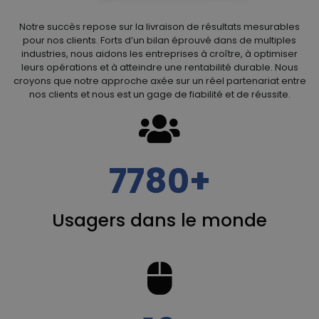
Notre succès repose sur la livraison de résultats mesurables
pour nos clients. Forts d’un bilan éprouvé dans de multiples
industries, nous aidons les entreprises à croître, à optimiser
leurs opérations et à atteindre une rentabilité durable. Nous
croyons que notre approche axée sur un réel partenariat entre
nos clients et nous est un gage de fiabilité et de réussite.
fas
fa-
users
22477
Usagers dans le monde
fas
fa-
computer-
mouse